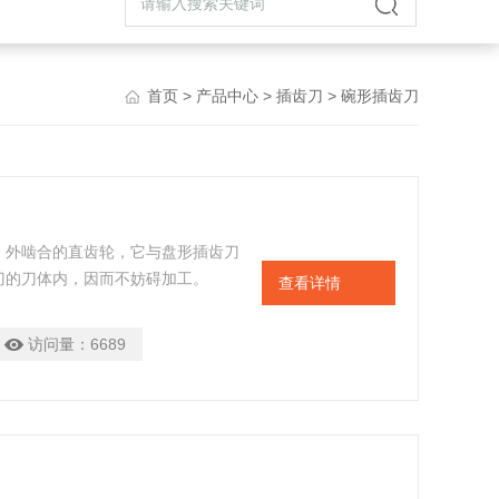
首页
>
产品中心
>
插齿刀
> 碗形插齿刀
、外啮合的直齿轮，它与盘形插齿刀
刀的刀体内，因而不妨碍加工。
查看详情
访问量：
6689