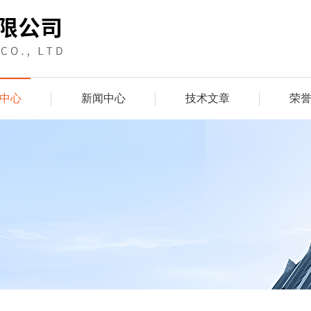
中心
新闻中心
技术文章
荣