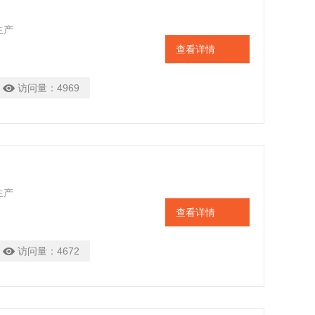
生产
查看详情
访问量：
4969
生产
查看详情
访问量：
4672