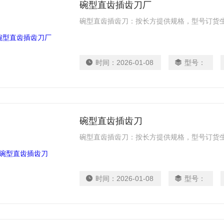
碗型直齿插齿刀厂
碗型直齿插齿刀：按长方提供规格，型号订货
时间：
2026-01-08
型号：
碗型直齿插齿刀
碗型直齿插齿刀：按长方提供规格，型号订货
时间：
2026-01-08
型号：