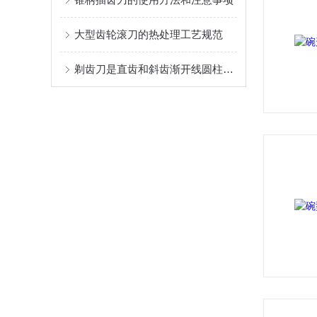
大型齿轮滚刀的热处理工艺规范
剃齿刀是直齿和斜齿渐开线圆柱齿轮的一种精加工刀具