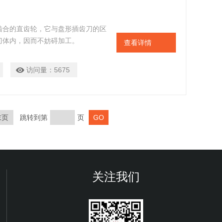
啮合的直齿轮，它与盘形插齿刀的区
刀体内，因而不妨碍加工。
查看详情
访问量：
5675
末页
跳转到第
页
关注我们