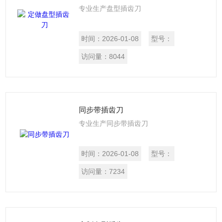
专业生产盘型插齿刀
时间：
2026-01-08
型号：
访问量：
8044
同步带插齿刀
专业生产同步带插齿刀
时间：
2026-01-08
型号：
访问量：
7234