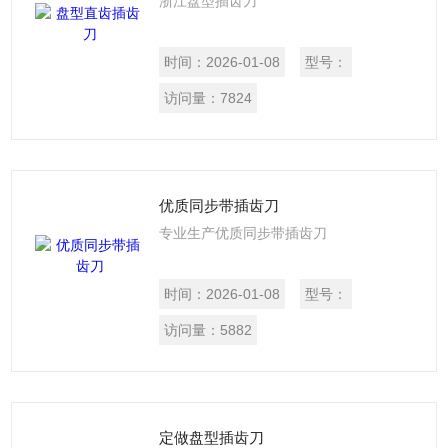
浙江盘型插齿刀
时间：
2026-01-08
型号：
访问量：
7824
优质同步带插齿刀
专业生产优质同步带插齿刀
时间：
2026-01-08
型号：
访问量：
5882
定做盘型插齿刀