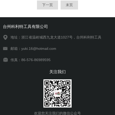
下一页
末页
台州科利特工具有限公司
地址：浙江省温岭城西九龙大道1027号，台州科利特工具
邮箱：yuki.16@hotmail.com
传真：86-576-86989595
关注我们
欢迎您关注我们的微信公众号