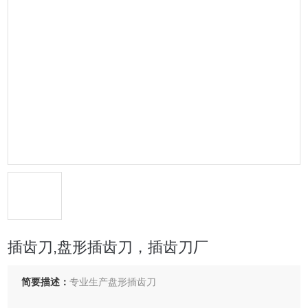
插齿刀,盘形插齿刀，插齿刀厂
简要描述：
专业生产盘形插齿刀