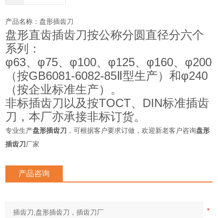
产品名称：盘形插齿刀
盘形直齿插齿刀按公称分圆直径分六个
系列：
φ63、φ75、φ100、φ125、φ160、φ200
（按GB6081-6082-85Ⅱ型生产）和φ240
（按企业标准生产）。
非标插齿刀以及按TOCT、DIN标准插齿
刀，本厂亦承接非标订货。
专业生产
盘形插齿刀
，可根据客户要求订做，欢迎新老客户咨询
盘形
插齿刀
厂家
产品咨询