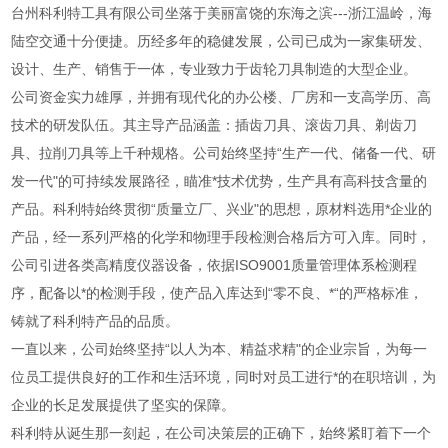
台州科利特工具有限公司坐落于美丽富饶的东海之滨---浙江温岭，海
陆空交通十分便捷。历经多年的稳健发展，公司已成为一家集研发、
设计、生产、销售于一体，专业致力于齿轮刀具制造的大型企业。
公司资金实力雄厚，并拥有现代化的办公楼、厂房和一支高学历、高
技术的研发队伍。其主导产品涵盖：插齿刀具、滚齿刀具、剃齿刀
具、拉削刀具等上千种规格。公司始终坚持“生产一代、储备一代、研
发一代"的可持续发展路径，瞄准*技术优势，生产具有高科技含量的
产品。科利特始终贯彻“质量立厂、兴业"的思想，原材料选用*企业的
产品，经一系列严格的化学和物理手段检测合格后方可入库。同时，
公司引进各类高精度仪器设备，依据ISO9001质量管理体系检测程
序，配备以*的检测手段，使产品入库达到“零不良、*“的严格标准，
铸就了科利特产品的品质。
一直以来，公司始终坚持“以人为本、精益求精"的企业宗旨，为每一
位员工提供良好的工作和生活环境，同时对员工进行*的在职培训，为
企业的长足发展提供了坚实的保障。
科利特从诞生那一刻起，在公司决策层的正确下，始终紧盯着下一个