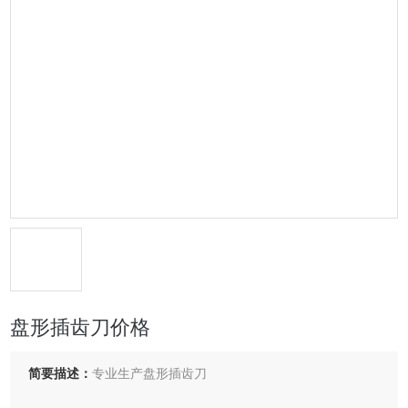
盘形插齿刀价格
简要描述：
专业生产盘形插齿刀