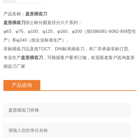
产品名称：
盘形插齿刀
盘形插齿刀
按公称分圆直径分六个系列：
φ63、φ75、φ100、φ125、φ160、φ200（按GB6081-6082-85Ⅱ型生
产）和φ240（按企业标准生产）。
非标插齿刀以及按TOCT、DIN标准插齿刀，本厂亦承接非标订货。
专业生产
盘形插齿刀
，可根据客户要求订做，欢迎新老客户咨询盘形
插齿刀厂家
产品咨询