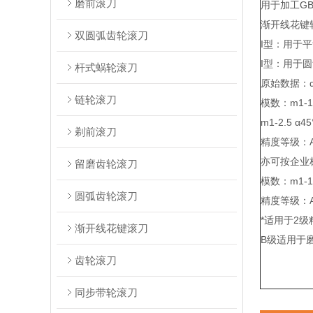
磨前滚刀
用于加工GB3
渐开线花键
双圆弧齿轮滚刀
I型：用于
I型：用于
杆式蜗轮滚刀
原始数据：α3
链轮滚刀
模数：m1-10
m1-2.5 α45
剃前滚刀
精度等级：A,
亦可按企业
留磨齿轮滚刀
模数：m1-10
圆弧齿轮滚刀
精度等级：A
*适用于2
渐开线花键滚刀
B级适用于
齿轮滚刀
同步带轮滚刀