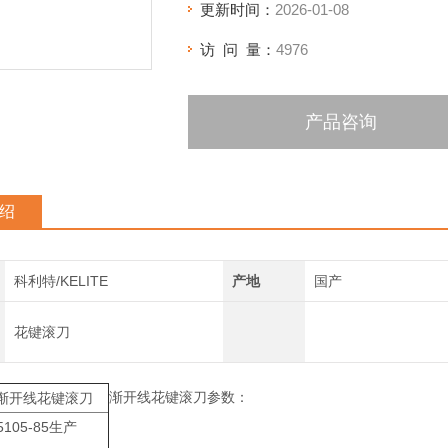
更新时间：
2026-01-08
访 问 量：
4976
产品咨询
绍
科利特/KELITE
产地
国产
花键滚刀
渐开线花键滚刀参数：
渐开线花键滚刀
5105-85生产