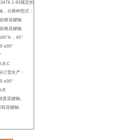
478.1-83规定的
轴，分两种型式：
平齿根花键轴
圆齿根花键轴
0°A ，45°
 α30°
°
B,C
标订货生产：
 α30°
,B
级精度花键轴。
磨前花键轴。