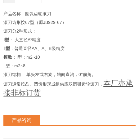
产品名称：圆弧齿轮滚刀
滚刀齿形按67型（原JB929-67）
滚刀分2种形式：
Ⅰ型
： 大直径A*精度
Ⅱ型
：普通直径AA、A、B级精度
模数
：
Ⅰ型
：m2~10
Ⅱ型
：m2~8
滚刀结构： 单头左或右旋，轴向直沟，0°前角。
本厂亦承
滚刀通常按凸、凹齿形形成组供应双圆弧齿轮滚刀，
接非标订货
产品咨询