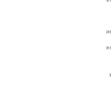
常
详
补