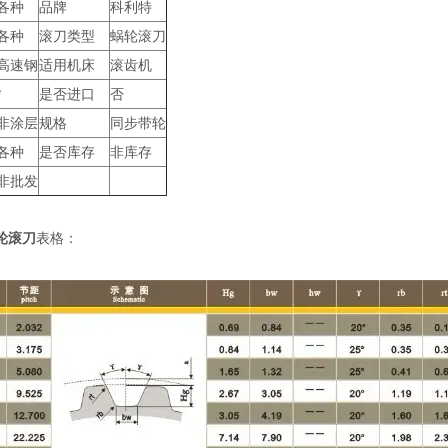
各种
品牌
科利特
各种
滚刀类型
蜗轮滚刀
高速钢
适用机床
滚齿机
*
是否进口
否
非涂层
规格
同步带轮
各种
是否库存
非库存
非批发
轮滚刀
表格：