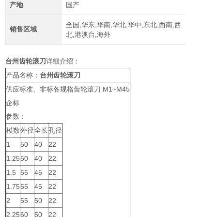
产地
国产
全国,华东,华南,华北,华中,东北,西南,西
销售区域
北,港澳台,海外
台州齿轮滚刀
详细介绍：
产品名称：
台州齿轮滚刀
供应标准、非标各规格齿轮滚刀 M1~M45
企标
参数：
模数
外径
全长
孔径
1
50
40
22
1.25
50
40
22
1.5
55
45
22
1.75
55
45
22
2
55
50
22
2.25
60
50
22