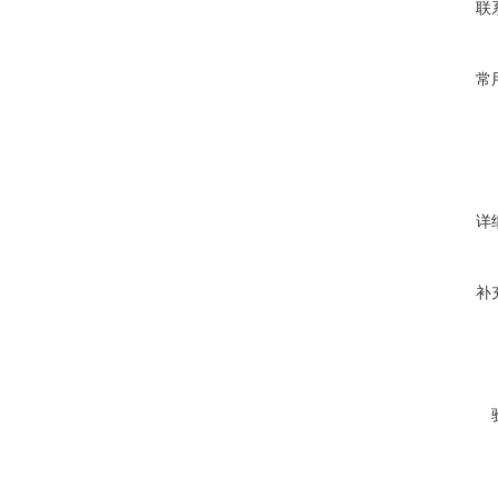
联
常
详
补