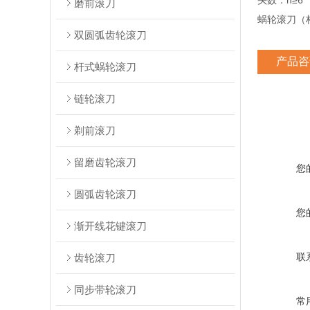
头数：n≥6
磨前滚刀
蜗轮滚刀（杆
双圆弧齿轮滚刀
产品咨
杆式蜗轮滚刀
链轮滚刀
剃前滚刀
留磨齿轮滚刀
您
圆弧齿轮滚刀
您
渐开线花键滚刀
联
齿轮滚刀
同步带轮滚刀
常