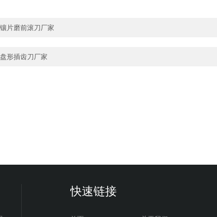
镶片磨前滚刀厂家
盘形插齿刀厂家
快速链接