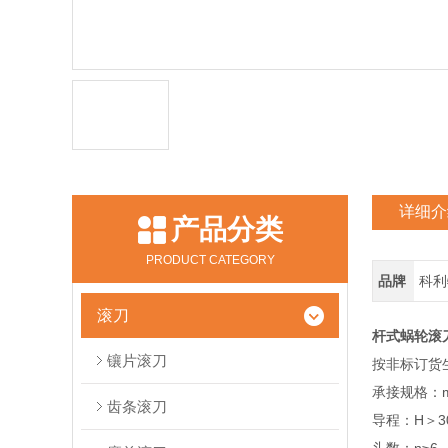
详细介
产品分类
PRODUCT CATEGORY
品牌
科利特
滚刀
杆式蜗轮滚
镶片滚刀
按非标订货
承接规格：m
齿条滚刀
导程：H＞30