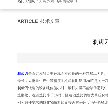
热门关键词：
刀具,滚齿刀具,齿轮滚刀
ARTICLE
技术文章
剃齿
剃齿刀
是直齿和斜齿渐开线圆柱齿轮的一种精加工刀具。
命长，大批量生产中等精度圆柱齿轮时应用zui广泛的一
剃齿刀
锻造的设备吨位偏小时，锻打力量不能够传递到中
造裂纹。在锻造比小于16时，随着锻造比的增大其碳化
别和锻件要求的碳化物偏析级别接近时采用，毛坯长径比