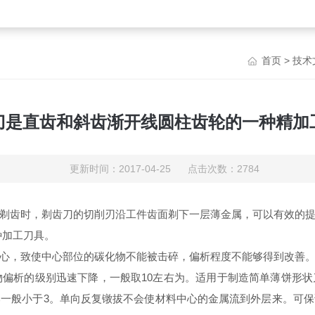
首页
>
技术
刀是直齿和斜齿渐开线圆柱齿轮的一种精加
更新时间：2017-04-25 点击次数：2784
剃齿时，剃齿刀的切削刃沿工件齿面剃下一层薄金属，可以有效的
种加工刀具。
心，致使中心部位的碳化物不能被击碎，偏析程度不能够得到改善
物偏析的级别迅速下降，一般取10左右为。适用于制造简单薄饼形
一般小于3。单向反复镦拔不会使材料中心的金属流到外层来。可