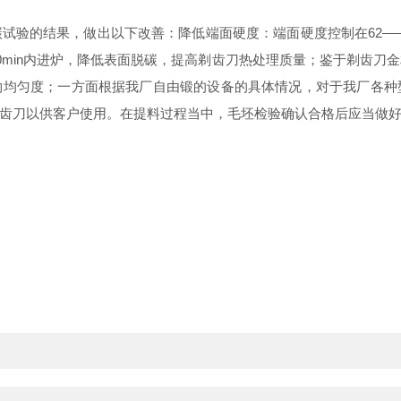
脱碳试验的结果，做出以下改善：降低端面硬度：端面硬度控制在62—
0min内进炉，降低表面脱碳，提高剃齿刀热处理质量；鉴于剃齿刀
均匀度；一方面根据我厂自由锻的设备的具体情况，对于我厂各种
齿刀以供客户使用。在提料过程当中，毛坯检验确认合格后应当做