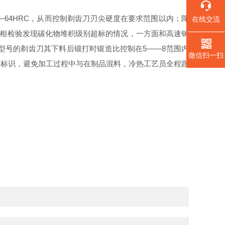
—64HRC，从而控制剃齿刀刃尖硬度在要求范围以内；降
在线交流
金相检验发现碳化物堆积级别超标的情况，一方面和高速钢
型号的剃齿刀其下料后锻打时锻造比控制在5——8范围内
微信扫一扫
好标识，避免加工过程中与在制品混料，冷热工艺员全程跟