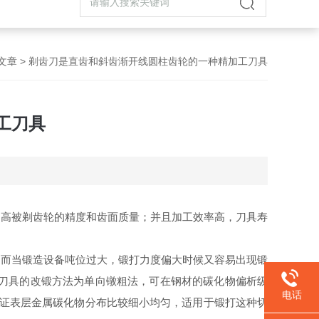
文章
> 剃齿刀是直齿和斜齿渐开线圆柱齿轮的一种精加工刀具
工刀具
提高被剃齿轮的精度和齿面质量；并且加工效率高，刀具寿
。而当锻造设备吨位过大，锻打力度偏大时候又容易出现锻
状刀具的改锻方法为单向镦粗法，可在钢材的碳化物偏析级
电话
保证表层金属碳化物分布比较细小均匀，适用于锻打这种切